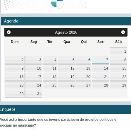
Agenda
Agosto
2026
Dom
Seg
Ter
Qua
Qui
Sex
Sáb
1
2
3
4
5
6
7
8
9
10
11
12
13
14
15
16
17
18
19
20
21
22
23
24
25
26
27
28
29
30
31
Enquete
Você acha importante que os jovens participem de projetos políticos e
sociais no município?