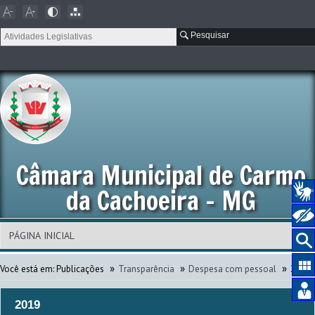
Pesquisar
Câmara Municipal de Carmo
da Cachoeira - MG
»
»
»
Você está em:
Publicações
Transparência
Despesa com pessoal
2019
2019