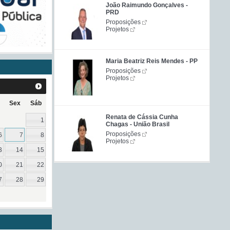
João Raimundo Gonçalves -
PRD
Proposições
Projetos
Maria Beatriz Reis Mendes - PP
Proposições
Projetos
Sex
Sáb
Renata de Cássia Cunha
1
Chagas - União Brasil
Proposições
6
7
8
Projetos
3
14
15
0
21
22
7
28
29