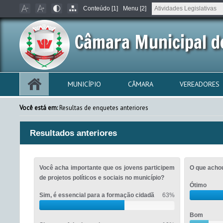
Conteúdo [1]
Menu [2]
Câmara Municipal d
MUNICÍPIO
CÂMARA
VEREADORES
Você está em:
Resultas de enquetes anteriores
Resultados anteriores
Você acha importante que os jovens participem
O que acho
de projetos políticos e sociais no município?
Ótimo
Sim, é essencial para a formação cidadã
63%
Bom