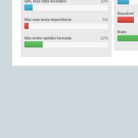
Sim, mas falta incentivo
10%
Razoável
Não vejo tanta importância
5%
Ruim
Não tenho opinião formada
22%