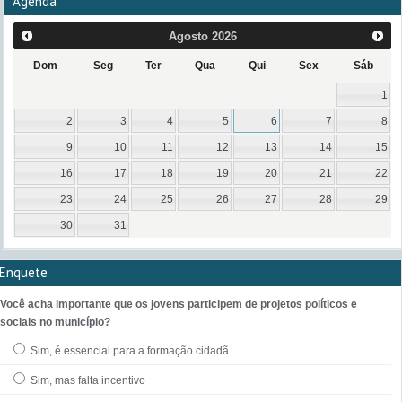
Agenda
Agosto
2026
Dom
Seg
Ter
Qua
Qui
Sex
Sáb
1
2
3
4
5
6
7
8
9
10
11
12
13
14
15
16
17
18
19
20
21
22
23
24
25
26
27
28
29
30
31
Enquete
Você acha importante que os jovens participem de projetos políticos e
sociais no município?
Sim, é essencial para a formação cidadã
Sim, mas falta incentivo