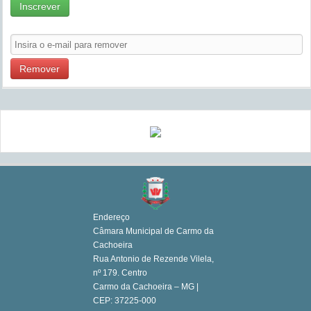
Inscrever
Remover
Endereço
Câmara Municipal de Carmo da
Cachoeira
Rua Antonio de Rezende Vilela,
nº 179. Centro
Carmo da Cachoeira – MG |
CEP: 37225-000