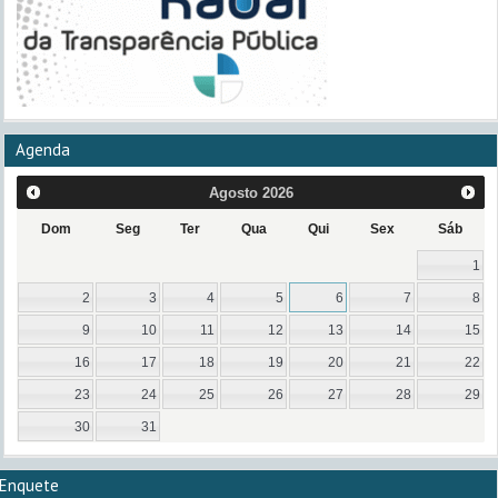
Agenda
Agosto
2026
Dom
Seg
Ter
Qua
Qui
Sex
Sáb
1
2
3
4
5
6
7
8
9
10
11
12
13
14
15
16
17
18
19
20
21
22
23
24
25
26
27
28
29
30
31
Enquete