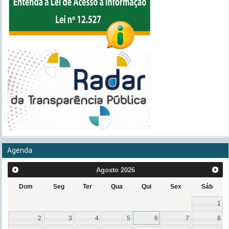
Agenda
Agosto
2026
Dom
Seg
Ter
Qua
Qui
Sex
Sáb
1
2
3
4
5
6
7
8