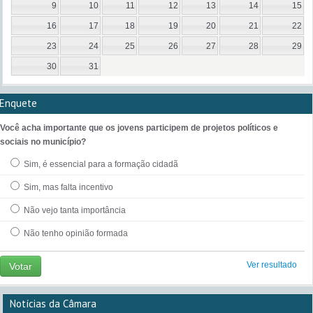
9
10
11
12
13
14
15
16
17
18
19
20
21
22
23
24
25
26
27
28
29
30
31
Enquete
Você acha importante que os jovens participem de projetos políticos e
sociais no município?
Sim, é essencial para a formação cidadã
Sim, mas falta incentivo
Não vejo tanta importância
Não tenho opinião formada
Ver resultado
Votar
Notícias da Câmara