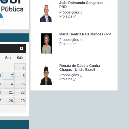
João Raimundo Gonçalves -
PRD
Proposições
Projetos
Maria Beatriz Reis Mendes - PP
Proposições
Projetos
Sex
Sáb
Renata de Cássia Cunha
1
Chagas - União Brasil
Proposições
6
7
8
Projetos
3
14
15
0
21
22
7
28
29