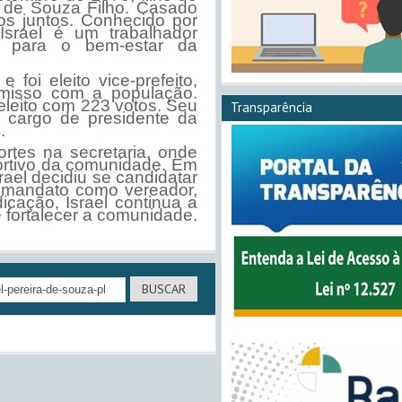
a de Souza Filho. Casado
os juntos. Conhecido por
Israel é um trabalhador
r para o bem-estar da
foi eleito vice-prefeito,
misso com a população.
eleito com 223 votos. Seu
Transparência
o cargo de presidente da
.
rtes na secretaria, onde
ortivo da comunidade. Em
ael decidiu se candidatar
o mandato como vereador,
cação, Israel continua a
 fortalecer a comunidade.