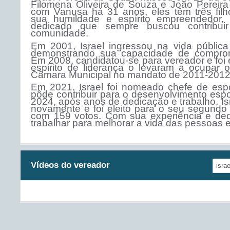
Filomena Oliveira de Souza e João Pereir
com Vanusa há 31 anos, eles têm três filh
sua humildade e espírito empreendedor, 
dedicado que sempre buscou contribui
comunidade.
Em 2001, Israel ingressou na vida pública e 
demonstrando sua capacidade de compro
Em 2008, candidatou-se para vereador e foi 
espirito de liderança o levaram a ocupar 
Câmara Municipal no mandato de 2011-2012
Em 2021, Israel foi nomeado chefe de espo
pôde contribuir para o desenvolvimento esp
2024, após anos de dedicação e trabalho, Isr
novamente e foi eleito para o seu segund
com 159 votos. Com sua experiência e dedi
trabalhar para melhorar a vida das pessoas e
Vídeos do vereador