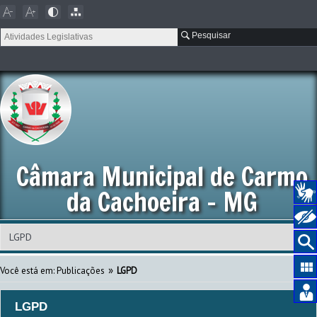
Pesquisar
Câmara Municipal de Carmo
da Cachoeira - MG
»
Você está em:
Publicações
LGPD
LGPD