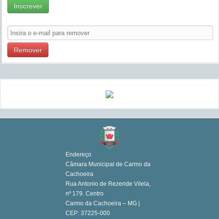
Inscrever
Remover
Endereço
Câmara Municipal de Carmo da
Cachoeira
Rua Antonio de Rezende Vilela,
nº 179. Centro
Carmo da Cachoeira – MG |
CEP: 37225-000