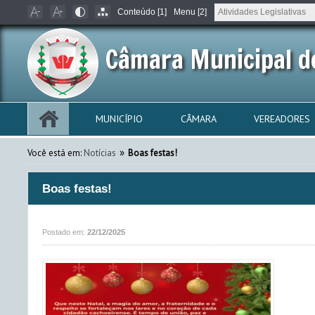
Conteúdo [1]
Menu [2]
Câmara Municipal d
MUNICÍPIO
CÂMARA
VEREADORES
»
Você está em:
Notícias
Boas festas!
Boas festas!
Postado em:
22/12/2025