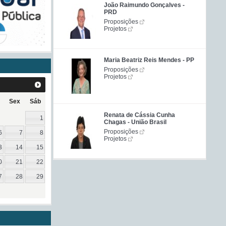
João Raimundo Gonçalves -
PRD
Proposições
Projetos
Maria Beatriz Reis Mendes - PP
Proposições
Projetos
Sex
Sáb
Renata de Cássia Cunha
1
Chagas - União Brasil
Proposições
6
7
8
Projetos
3
14
15
0
21
22
7
28
29