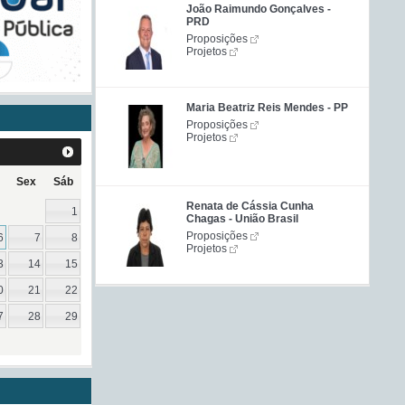
João Raimundo Gonçalves -
PRD
Proposições
Projetos
Maria Beatriz Reis Mendes - PP
Proposições
Projetos
Sex
Sáb
Renata de Cássia Cunha
1
Chagas - União Brasil
Proposições
6
7
8
Projetos
3
14
15
0
21
22
7
28
29