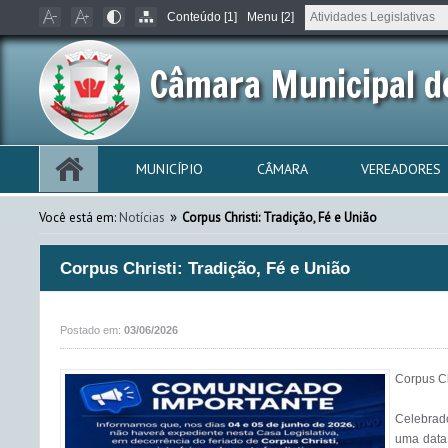
Conteúdo [1]
Menu [2]
Câmara Municipal d
MUNICÍPIO
CÂMARA
VEREADORES
»
Você está em:
Notícias
Corpus Christi: Tradição, Fé e União
Corpus Christi: Tradição, Fé e União
Postado em:
03/06/2026
Corpus Chr
Celebrado
uma data