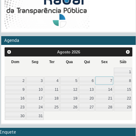
Agenda
Agosto
2026
Dom
Seg
Ter
Qua
Qui
Sex
Sáb
1
2
3
4
5
6
7
8
9
10
11
12
13
14
15
16
17
18
19
20
21
22
23
24
25
26
27
28
29
30
31
Enquete