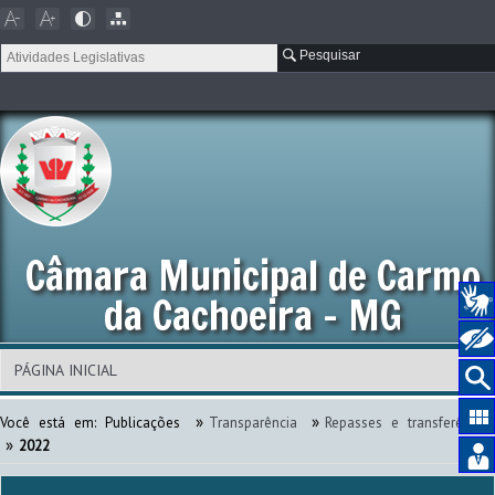
Pesquisar
Câmara Municipal de Carmo
da Cachoeira - MG
»
»
Você está em:
Publicações
Transparência
Repasses e transferência
»
2022