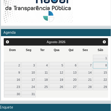
Agenda
Agosto
2026
Dom
Seg
Ter
Qua
Qui
Sex
Sáb
1
2
3
4
5
6
7
8
9
10
11
12
13
14
15
16
17
18
19
20
21
22
23
24
25
26
27
28
29
30
31
Enquete