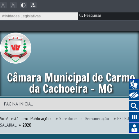
Pesquisar
Câmara Municipal de Carmo
da Cachoeira - MG
»
»
Você está em:
Publicações
Servidores e Remuneração
ESTRUTUR
»
SALARIAL
2020