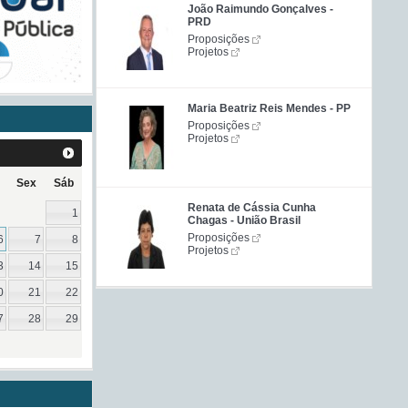
João Raimundo Gonçalves -
PRD
Proposições
Projetos
Maria Beatriz Reis Mendes - PP
Proposições
Projetos
Sex
Sáb
Renata de Cássia Cunha
1
Chagas - União Brasil
Proposições
6
7
8
Projetos
3
14
15
0
21
22
7
28
29