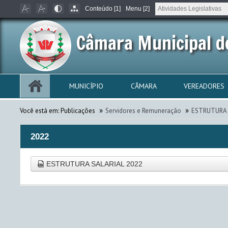
Conteúdo [1]
Menu [2]
Câmara Municipal d
MUNICÍPIO
CÂMARA
VEREADORES
»
»
Você está em:
Publicações
Servidores e Remuneração
ESTRUTURA 
2022
ESTRUTURA SALARIAL 2022