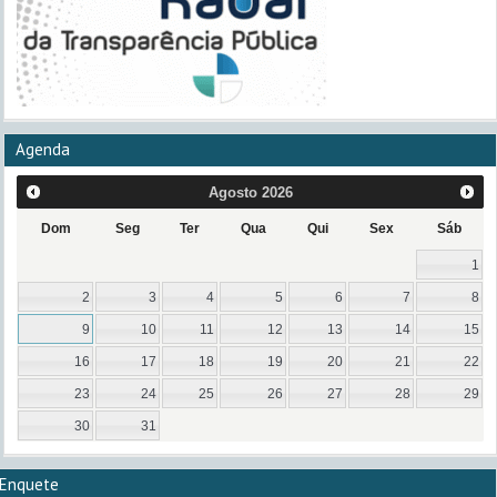
Agenda
Agosto
2026
Dom
Seg
Ter
Qua
Qui
Sex
Sáb
1
2
3
4
5
6
7
8
9
10
11
12
13
14
15
16
17
18
19
20
21
22
23
24
25
26
27
28
29
30
31
Enquete