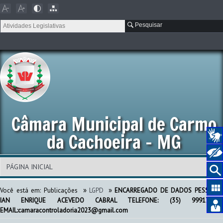
Pesquisar
Câmara Municipal de Carmo
da Cachoeira - MG
»
»
Você está em:
Publicações
LGPD
ENCARREGADO DE DADOS PESSOAIS:
IAN ENRIQUE ACEVEDO CABRAL TELEFONE: (35) 999172273
EMAIL:camaracontroladoria2023@gmail.com