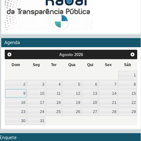
Agenda
Agosto
2026
Dom
Seg
Ter
Qua
Qui
Sex
Sáb
1
2
3
4
5
6
7
8
9
10
11
12
13
14
15
16
17
18
19
20
21
22
23
24
25
26
27
28
29
30
31
Enquete