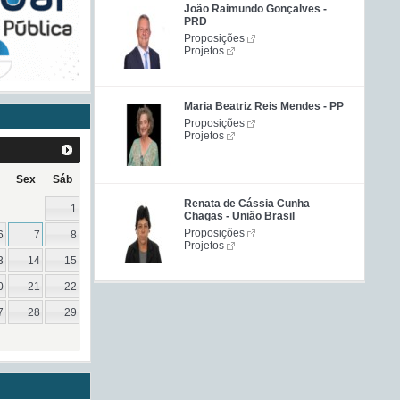
João Raimundo Gonçalves -
PRD
Proposições
Projetos
Maria Beatriz Reis Mendes - PP
Proposições
Projetos
Sex
Sáb
Renata de Cássia Cunha
1
Chagas - União Brasil
Proposições
6
7
8
Projetos
3
14
15
0
21
22
7
28
29