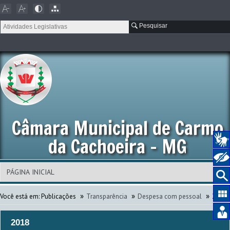
Pesquisar
Câmara Municipal de Carmo
da Cachoeira - MG
»
»
»
Você está em:
Publicações
Transparência
Despesa com pessoal
2018
2018