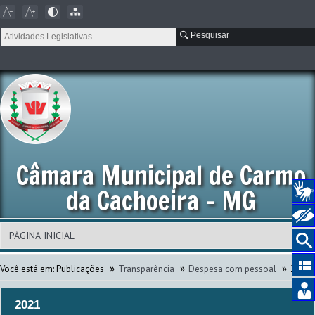
Pesquisar
Câmara Municipal de Carmo
da Cachoeira - MG
»
»
»
Você está em:
Publicações
Transparência
Despesa com pessoal
2021
2021