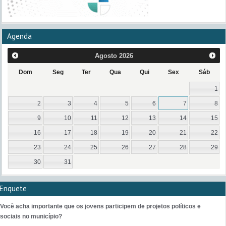
Agenda
Agosto
2026
Dom
Seg
Ter
Qua
Qui
Sex
Sáb
1
2
3
4
5
6
7
8
9
10
11
12
13
14
15
16
17
18
19
20
21
22
23
24
25
26
27
28
29
30
31
Enquete
Você acha importante que os jovens participem de projetos políticos e
sociais no município?