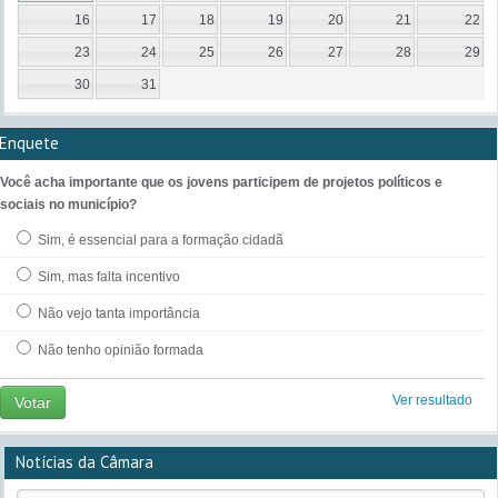
16
17
18
19
20
21
22
23
24
25
26
27
28
29
30
31
Enquete
Você acha importante que os jovens participem de projetos políticos e
sociais no município?
Sim, é essencial para a formação cidadã
Sim, mas falta incentivo
Não vejo tanta importância
Não tenho opinião formada
Ver resultado
Votar
Notícias da Câmara