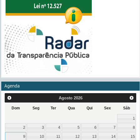
Agenda
Agosto
2026
Dom
Seg
Ter
Qua
Qui
Sex
Sáb
1
2
3
4
5
6
7
8
9
10
11
12
13
14
15