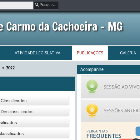
Pesquisar
e Carmo da Cachoeira - MG
ATIVIDADE LEGISLATIVA
PUBLICAÇÕES
GALERIA
»
2022
Acompanhe
 Classificados
 Desclassificados
sificados
lassificados