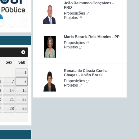
João Raimundo Gonçalves -
PRD
Proposições
Projetos
Maria Beatriz Reis Mendes - PP
Proposições
Projetos
Sex
Sáb
Renata de Cássia Cunha
1
Chagas - União Brasil
Proposições
6
7
8
Projetos
3
14
15
0
21
22
7
28
29